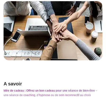
A savoir
Idée de cadeau : Offrez un bon cadeau
pour une séance de bien-être
–
une séance de
coaching
, d’
hypnose
ou de
soin reconnectif
au choix