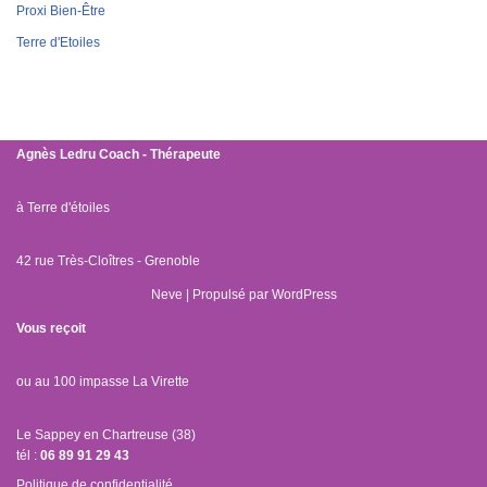
Proxi Bien-Être
Terre d'Etoiles
Agnès Ledru
Coach - Thérapeute
à Terre d'étoiles
42 rue Très-Cloîtres - Grenoble
Neve
| Propulsé par
WordPress
Vous reçoit
ou au 100 impasse La Virette
Le Sappey en Chartreuse (38)
tél :
06 89 91 29 43
Politique de confidentialité