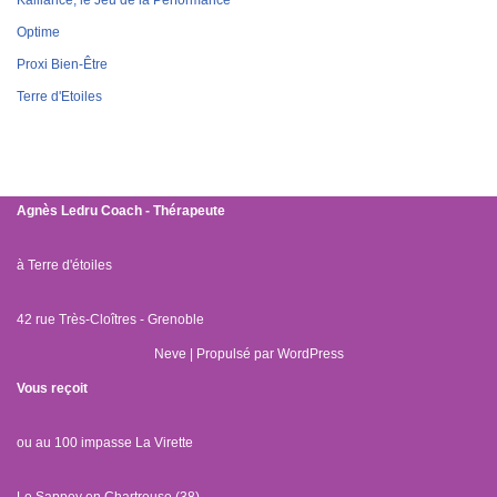
Kalliance, le Jeu de la Performance
Optime
Proxi Bien-Être
Terre d'Etoiles
Agnès Ledru
Coach - Thérapeute
à Terre d'étoiles
42 rue Très-Cloîtres - Grenoble
Neve
| Propulsé par
WordPress
Vous reçoit
ou au 100 impasse La Virette