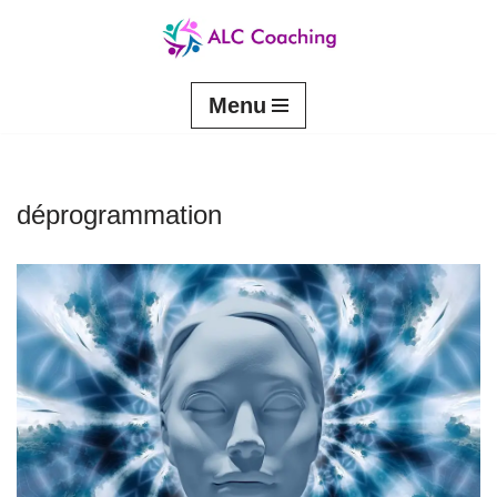
Aller
au
contenu
Menu
déprogrammation